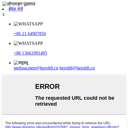
ईमेल भेजें
x
+86 21 64907850
+86 13661991495
melissa.men@herolift.cn
herolift@herolift.cn