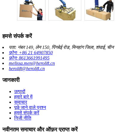
हमसे संपर्क करें
पता: नंबर 149, लेन 150, पिंगबेई रोड, मिनहांग जिला, शंघाई, चीन
फ़ोन: +86 21 64907850
फ़ोन: 8613661991495
melissa.men@herolift.cn
herolift@herolift.cn
जानकारी
उत्पादों
हमारे बारे में
समाचार
पूछे जाने वाले प्रश्न
हमसे संपर्क करें
निजी नीति
नवीनतम समाचार और ऑफ़र प्राप्त करें