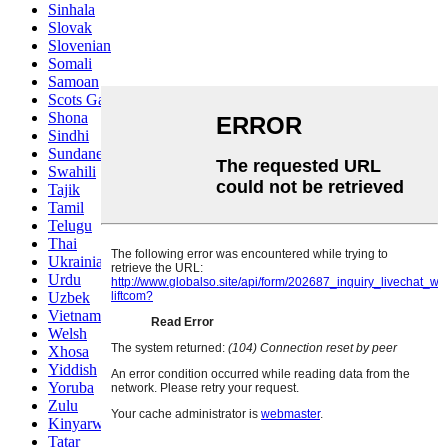
Sinhala
Slovak
Slovenian
Somali
Samoan
Scots Gaelic
Shona
Sindhi
Sundanese
Swahili
Tajik
Tamil
Telugu
Thai
Ukrainian
Urdu
Uzbek
Vietnamese
Welsh
Xhosa
Yiddish
Yoruba
Zulu
Kinyarwanda
Tatar