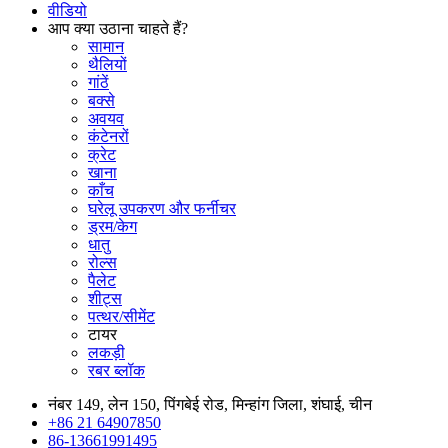
वीडियो
आप क्या उठाना चाहते हैं?
सामान
थैलियों
गांठें
बक्से
अवयव
कंटेनरों
क्रेट
खाना
काँच
घरेलू उपकरण और फर्नीचर
ड्रम/केग
धातु
रोल्स
पैलेट
शीट्स
पत्थर/सीमेंट
टायर
लकड़ी
रबर ब्लॉक
नंबर 149, लेन 150, पिंगबेई रोड, मिन्हांग जिला, शंघाई, चीन
+86 21 64907850
86-13661991495