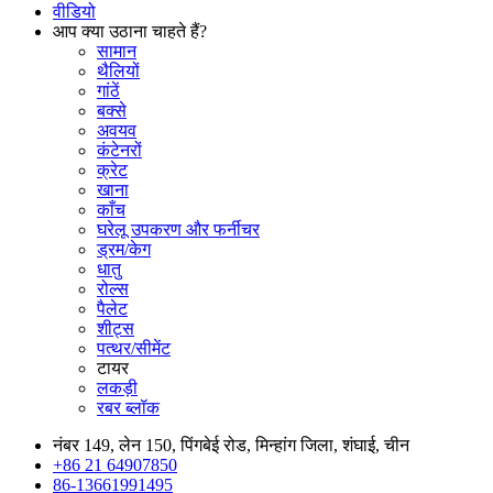
वीडियो
आप क्या उठाना चाहते हैं?
सामान
थैलियों
गांठें
बक्से
अवयव
कंटेनरों
क्रेट
खाना
काँच
घरेलू उपकरण और फर्नीचर
ड्रम/केग
धातु
रोल्स
पैलेट
शीट्स
पत्थर/सीमेंट
टायर
लकड़ी
रबर ब्लॉक
नंबर 149, लेन 150, पिंगबेई रोड, मिन्हांग जिला, शंघाई, चीन
+86 21 64907850
86-13661991495