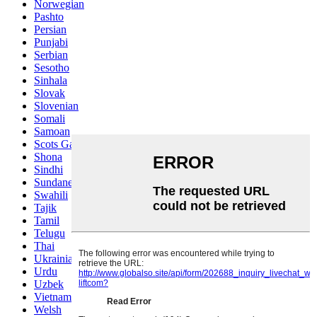
Norwegian
Pashto
Persian
Punjabi
Serbian
Sesotho
Sinhala
Slovak
Slovenian
Somali
Samoan
Scots Gaelic
Shona
Sindhi
Sundanese
Swahili
Tajik
Tamil
Telugu
Thai
Ukrainian
Urdu
Uzbek
Vietnamese
Welsh