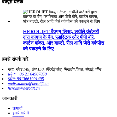
वैक्यूम घटक
HEROLIFT वैक्यूम लिफ्ट, लचीले कंटेनरों
द्वारा कागज के बैग, प्लास्टिक और पीपी बोरे,
कार्टन बॉक्स, और बाल्टी, रील आदि जैसे वर्कपीस
को पकड़ने के लिए
हमसे संपर्क करें
पता: नंबर 149, लेन 150, पिंगबेई रोड, मिनहांग जिला, शंघाई, चीन
फ़ोन: +86 21 64907850
फ़ोन: 8613661991495
melissa.men@herolift.cn
herolift@herolift.cn
जानकारी
उत्पादों
हमारे बारे में