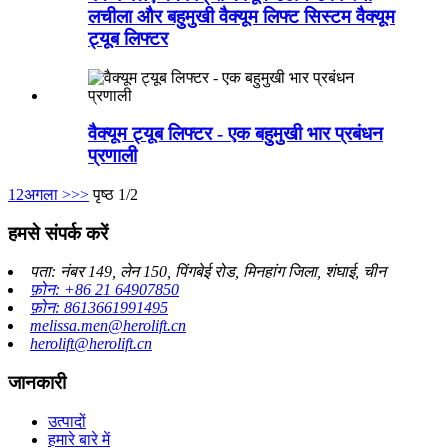
लचीला और बहुमुखी वैक्यूम लिफ्ट सिस्टम वैक्यूम
ट्यूब लिफ्टर
वैक्यूम ट्यूब लिफ्टर - एक बहुमुखी भार प्रबंधन
प्रणाली
1
2
अगला >
>>
पृष्ठ 1/2
हमसे संपर्क करें
पता: नंबर 149, लेन 150, पिंगबेई रोड, मिनहांग जिला, शंघाई, चीन
फ़ोन: +86 21 64907850
फ़ोन: 8613661991495
melissa.men@herolift.cn
herolift@herolift.cn
जानकारी
उत्पादों
हमारे बारे में