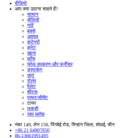
वीडियो
आप क्या उठाना चाहते हैं?
सामान
थैलियों
गांठें
बक्से
अवयव
कंटेनरों
क्रेट
खाना
काँच
घरेलू उपकरण और फर्नीचर
ड्रम/केग
धातु
रोल्स
पैलेट
शीट्स
पत्थर/सीमेंट
टायर
लकड़ी
रबर ब्लॉक
नंबर 149, लेन 150, पिंगबेई रोड, मिन्हांग जिला, शंघाई, चीन
+86 21 64907850
86-13661991495