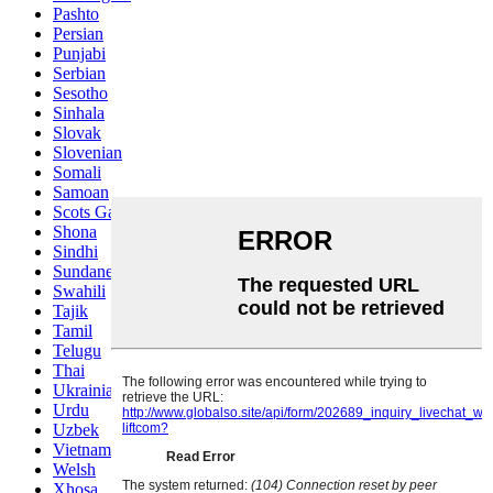
Pashto
Persian
Punjabi
Serbian
Sesotho
Sinhala
Slovak
Slovenian
Somali
Samoan
Scots Gaelic
Shona
Sindhi
Sundanese
Swahili
Tajik
Tamil
Telugu
Thai
Ukrainian
Urdu
Uzbek
Vietnamese
Welsh
Xhosa